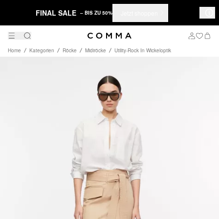
FINAL SALE
Jetzt shoppen
– BIS ZU 50%
Home
Kategorien
Röcke
Midiröcke
Utility-Rock In Wickeloptik