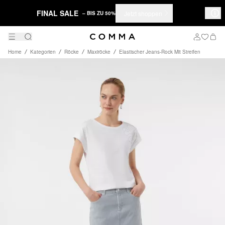
FINAL SALE
Jetzt shoppen
– BIS ZU 50%
Home
Kategorien
Röcke
Maxiröcke
Elastischer Jeans-Rock Mit Streifen