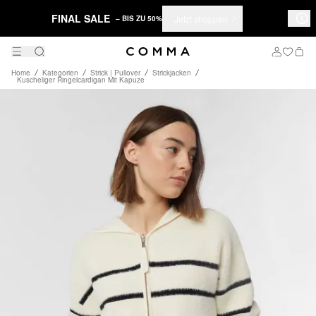
FINAL SALE
Jetzt shoppen
– BIS ZU 50%
Home
Kategorien
Strick | Pullover
Strickjacken
Kuscheliger Ringelcardigan Mit Kapuze