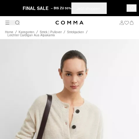
FINAL SALE
Jetzt shoppen
– BIS ZU 50%
Home
Kategorien
Strick | Pullover
Strickjacken
Leichter Cardigan Aus Alpakamix