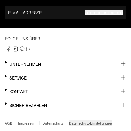
E-MAIL-ADRESSE
JETZT REGISTRIEREN
FOLGE UNS ÜBER
UNTERNEHMEN
KARRIERE
SERVICE
NACHHALTIGKEIT
NEWSLETTER
KONTAKT
FASHION CARD
MEIN KONTO
SUPPORT
SICHER BEZAHLEN
WUNSCHLISTE
SHOWROOMS & HÄNDLERKONTAKT
STOREFINDER
PRESSEKONTAKT
RECHNUNG
|
|
|
Datenschutz-Einstellungen
AGB
Impressum
Datenschutz
SENDUNGSVERFOLGUNG
PAYPAL
RÜCKGABE
KREDITKARTE