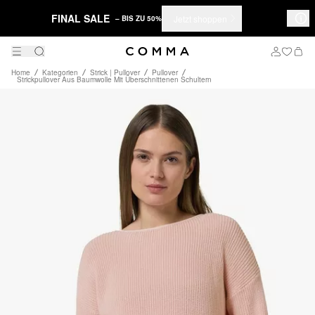
FINAL SALE
Jetzt shoppen
– BIS ZU 50%
Home
Kategorien
Strick | Pullover
Pullover
Strickpullover Aus Baumwolle Mit Überschnittenen Schultern