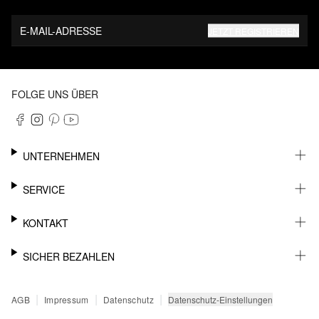
E-MAIL-ADRESSE
JETZT REGISTRIEREN
FOLGE UNS ÜBER
UNTERNEHMEN
KARRIERE
SERVICE
NACHHALTIGKEIT
NEWSLETTER
KONTAKT
FASHION CARD
MEIN KONTO
SUPPORT
SICHER BEZAHLEN
WUNSCHLISTE
SHOWROOMS & HÄNDLERKONTAKT
STOREFINDER
PRESSEKONTAKT
RECHNUNG
|
|
|
Datenschutz-Einstellungen
AGB
Impressum
Datenschutz
SENDUNGSVERFOLGUNG
PAYPAL
RÜCKGABE
KREDITKARTE