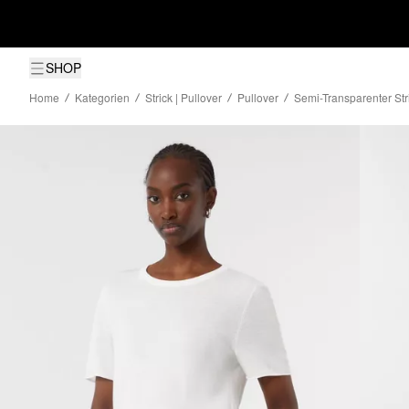
SHOP
Home
Kategorien
Strick | Pullover
Pullover
Semi-Transparenter Str