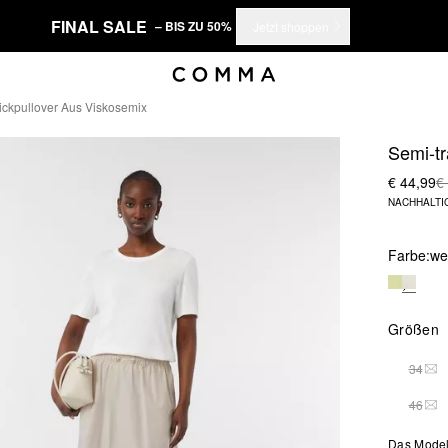
FINAL SALE
– BIS ZU 50%
Jetzt shoppen
ickpullover Aus Viskosemix
Semi-tr
€ 44,99
€
NACHHALTI
Farbe:
we
Größen
34
DIE
46
DIE
Das Model 