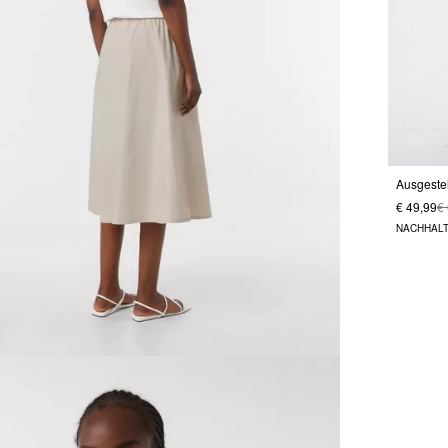
€ 49,99
€
NACHHALT