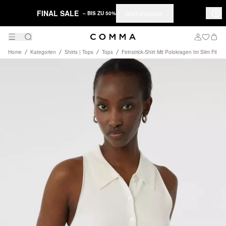
FINAL SALE
Jetzt shoppen
– BIS ZU 50%
Home
Kategorien
Shirts | Tops
Tops
Feinstrick-Shirt Mit Polokragen Im Slim Fit