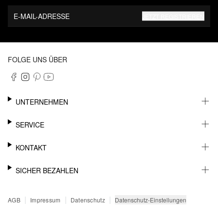
E-MAIL-ADRESSE
JETZT REGISTRIEREN
FOLGE UNS ÜBER
UNTERNEHMEN
KARRIERE
SERVICE
NACHHALTIGKEIT
NEWSLETTER
KONTAKT
FASHION CARD
MEIN KONTO
SUPPORT
SICHER BEZAHLEN
WUNSCHLISTE
SHOWROOMS & HÄNDLERKONTAKT
STOREFINDER
PRESSEKONTAKT
RECHNUNG
|
|
|
Datenschutz-Einstellungen
AGB
Impressum
Datenschutz
SENDUNGSVERFOLGUNG
PAYPAL
RÜCKGABE
KREDITKARTE