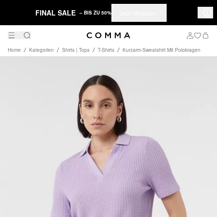
FINAL SALE
Jetzt shoppen
– BIS ZU 50%
Home
Kategorien
Shirts | Tops
T-Shirts
Kurzarm-Sweatshirt Mit Polokragen