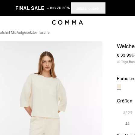
FINAL SALE
– BIS ZU 50%
Jetzt shoppen
shirt Mit Aufgesetzter Tasche
Weiches
€ 33,99
€
30-Tage-Best
Farbe:
cr
Größen
32
DIE
44