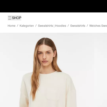
SHOP
Home
Kategorien
Sweatshirts | Hoodies
Sweatshirts
Weiches Sweat