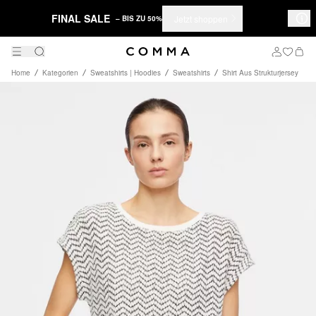
FINAL SALE
Jetzt shoppen
– BIS ZU 50%
Home
Kategorien
Sweatshirts | Hoodies
Sweatshirts
Shirt Aus Strukturjersey