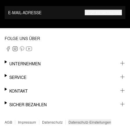
E-MAIL-ADRESSE
JETZT REGISTRIEREN
FOLGE UNS ÜBER
UNTERNEHMEN
KARRIERE
SERVICE
NACHHALTIGKEIT
NEWSLETTER
KONTAKT
FASHION CARD
MEIN KONTO
SUPPORT
SICHER BEZAHLEN
WUNSCHLISTE
SHOWROOMS & HÄNDLERKONTAKT
STOREFINDER
PRESSEKONTAKT
RECHNUNG
|
|
|
Datenschutz-Einstellungen
AGB
Impressum
Datenschutz
SENDUNGSVERFOLGUNG
PAYPAL
RÜCKGABE
KREDITKARTE