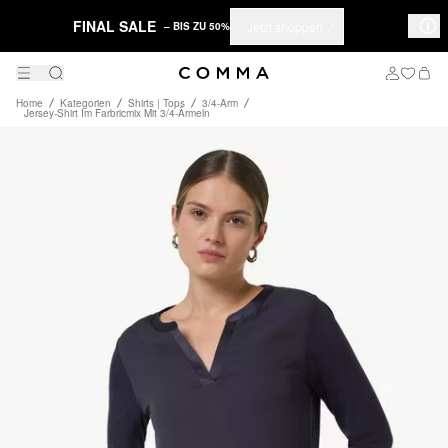
FINAL SALE
Jetzt shoppen
– BIS ZU 50%
Home
Kategorien
Shirts | Tops
3/4-Arm
Jersey-Shirt Im Farbricmix Mit 3/4-Ärmeln