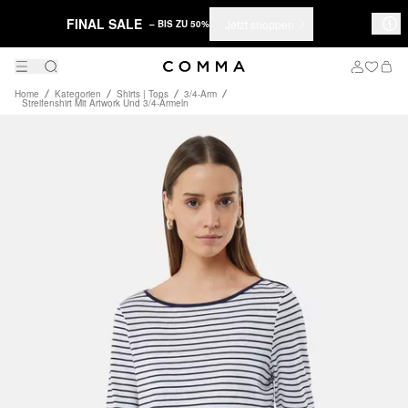
FINAL SALE
Jetzt shoppen
– BIS ZU 50%
Home
Kategorien
Shirts | Tops
3/4-Arm
Streifenshirt Mit Artwork Und 3/4-Ärmeln