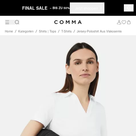
FINAL SALE
Jetzt shoppen
– BIS ZU 50%
Home
Kategorien
Shirts | Tops
T-Shirts
Jersey-Poloshirt Aus Viskosemix