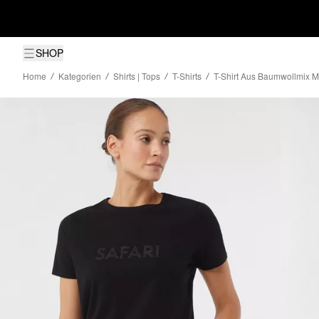
SHOP
Home
Kategorien
Shirts | Tops
T-Shirts
T-Shirt Aus Baumwollmix Mi