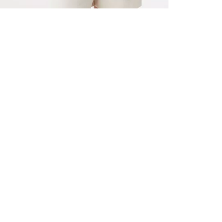
ALLE VOR
UND 10% 
Registrieren S
sich über ein
Einladungen z
E-MAIL-AD