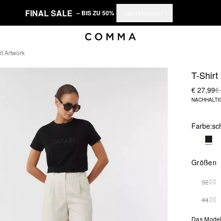
FINAL SALE
– BIS ZU 50%
Jetzt shoppen
t Artwork
T-Shirt
€ 27,99
€
NACHHALTI
Farbe:
sc
Größen
32
DIE
44
DIE
Das Model 