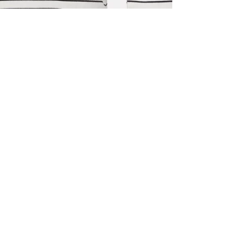
ALLE VOR
UND 10% 
Registrieren S
sich über ein