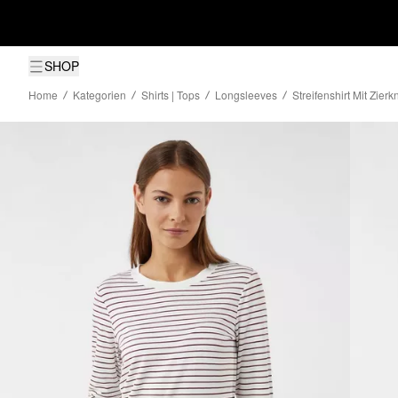
SHOP
Home
Kategorien
Shirts | Tops
Longsleeves
Streifenshirt Mit Zie