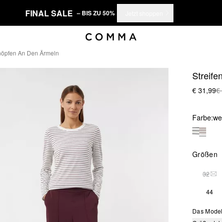
FINAL SALE
– BIS ZU 50%
Jetzt shoppen
rknöpfen An Den Ärmeln
Streife
€ 31,99
€
Farbe:
we
Größen
32
DIE
44
Das Model 