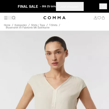
FINAL SALE
Jetzt shoppen
– BIS ZU 50%
Home
Kategorien
Shirts | Tops
T-Shirts
Blusenshirt Im Fabricmix Mit Satinkante