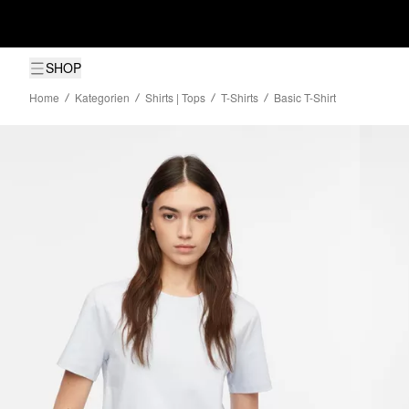
SHOP
Home
Kategorien
Shirts | Tops
T-Shirts
Basic T-Shirt