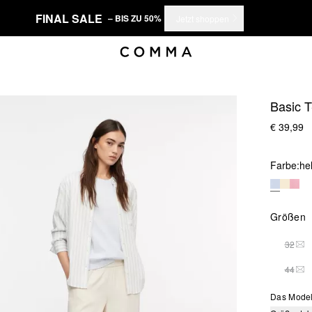
FINAL SALE
– BIS ZU 50%
Jetzt shoppen
Basic T
€ 39,99
Farbe:
he
Größen
32
DIE
44
DIE
Das Model 