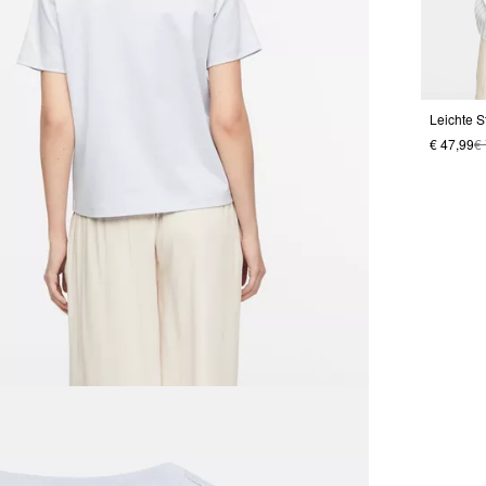
€ 47,99
€