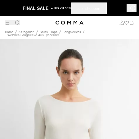
FINAL SALE
Jetzt shoppen
– BIS ZU 50%
Home
Kategorien
Shirts | Tops
Longsleeves
Weiches Longsleeve Aus Lyocellmix