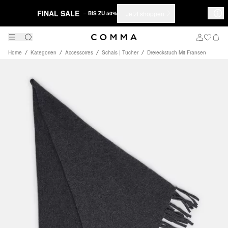
FINAL SALE
Jetzt shoppen
– BIS ZU 50%
Home
Kategorien
Accessoires
Schals | Tücher
Dreieckstuch Mit Fransen