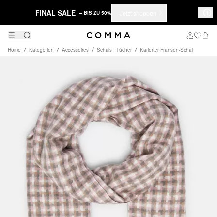
FINAL SALE
Jetzt shoppen
– BIS ZU 50%
Home
Kategorien
Accessoires
Schals | Tücher
Karierter Fransen-Schal