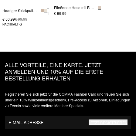
+
Fließende Hose mit Biesen und Elastikbund
Haariger Strickpullover mit Fledermausärmeln
1
€ 99,99
€ 50,99
€ 99,99
NACHHALTIG
ALLE VORTEILE, EINE KARTE. JETZT
ANMELDEN UND 10% AUF DIE ERSTE
BESTELLUNG ERHALTEN
Registrieren Sie sich jetzt für die COMMA Fashion Card und freuen Sie sich
über ein 10% Willkommensgeschenk, Pre-Access zu Aktionen, Einladungen
zu Events sowie viele weitere Member Specials.
E-MAIL-ADRESSE
JETZT REGISTRIEREN