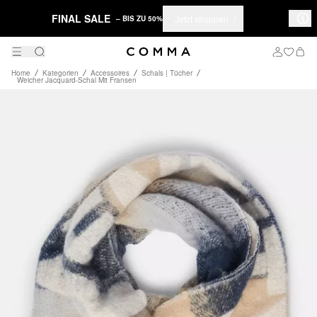
FINAL SALE
Jetzt shoppen
– BIS ZU 50%
Home
Kategorien
Accessoires
Schals | Tücher
Weicher Jacquard-Schal Mit Fransen