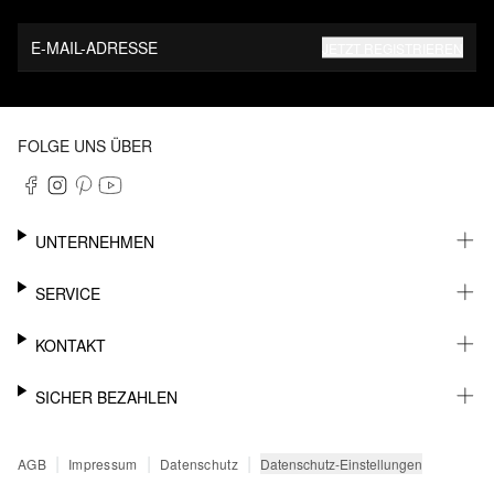
E-MAIL-ADRESSE
JETZT REGISTRIEREN
FOLGE UNS ÜBER
UNTERNEHMEN
KARRIERE
SERVICE
NACHHALTIGKEIT
NEWSLETTER
KONTAKT
FASHION CARD
MEIN KONTO
SUPPORT
SICHER BEZAHLEN
WUNSCHLISTE
SHOWROOMS & HÄNDLERKONTAKT
STOREFINDER
PRESSEKONTAKT
RECHNUNG
|
|
|
Datenschutz-Einstellungen
AGB
Impressum
Datenschutz
SENDUNGSVERFOLGUNG
PAYPAL
RÜCKGABE
KREDITKARTE