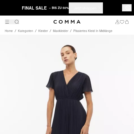
FINAL SALE
Jetzt shoppen
– BIS ZU 50%
Home
Kategorien
Kleider
Maxikleider
Plissiertes Kleid In Midilänge