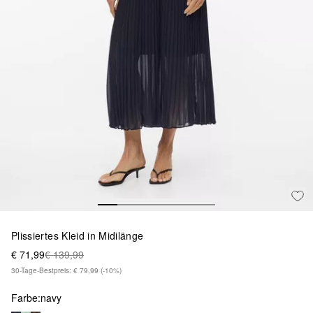
Plissiertes Kleid in Midilänge
€ 71,99
€ 139,99
30-Tage-Bestpreis: € 79,99
(-10%)
Farbe:
navy