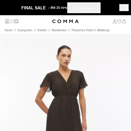
FINAL SALE
Jetzt shoppen
– BIS ZU 50%
Home
Kategorien
Kleider
Maxikleider
Plissiertes Kleid In Midilänge