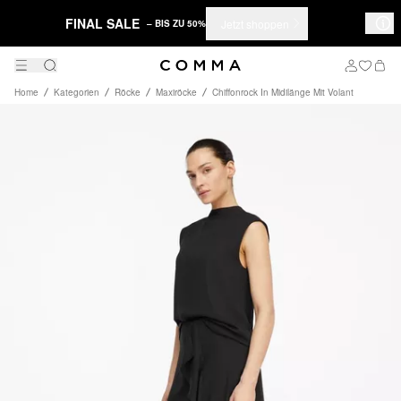
FINAL SALE
Jetzt shoppen
– BIS ZU 50%
Home
Kategorien
Röcke
Maxiröcke
Chiffonrock In Midilänge Mit Volant