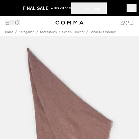
FINAL SALE
Jetzt shoppen
– BIS ZU 50%
Home
Kategorien
Accessoires
Schals | Tücher
Schal Aus Wollmix